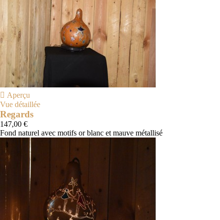

Aperçu
Vue détaillée
Regards
147,00 €
Fond naturel avec motifs or blanc et mauve métallisé
Naturel