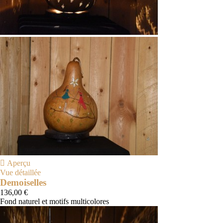

Aperçu
Vue détaillée
Demoiselles
136,00 €
Fond naturel et motifs multicolores
Naturel