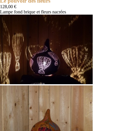
Le pouvoir des fleurs
128,00 €
Lampe fond brique et fleurs nacrées
Terre
(clair
ou
foncé)