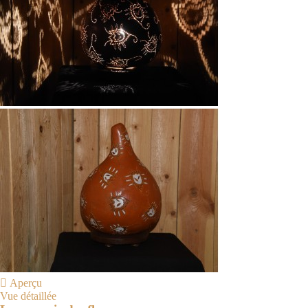

Aperçu
Vue détaillée