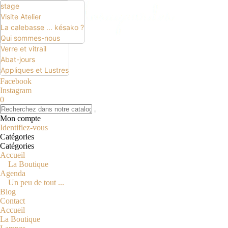
stage
Lampes
Ciel étoilé
Visite Atelier
Motif
La calebasse ... késako ?
Ciel étoilé et motif
Qui sommes-nous
EUR
Verre et vitrail
EUR
Abat-jours
GBP
Appliques et Lustres
USD
Facebook
Instagram
0
Mon compte
Identifiez-vous
Catégories
Catégories
Accueil
Le Temps Des
Cadeaux
La Boutique
Lire la suite...
Agenda
6 déc 25
au
7
Un peu de tout ...
déc 25
Blog
Abbaye de
Contact
Floreffe
Accueil
La Boutique
Fraen A