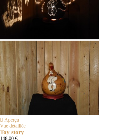

Aperçu
Vue détaillée
Toy story
148,00 €