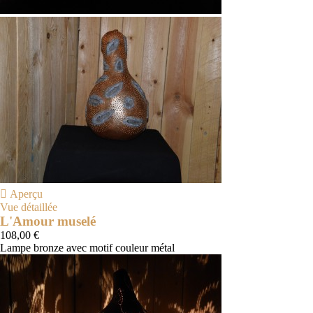

Aperçu
Vue détaillée
L'Amour muselé
108,00 €
Lampe bronze avec motif couleur métal
Or,
argent