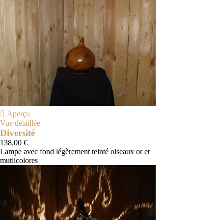

Aperçu
Vue détaillée
Diversité
138,00 €
Lampe avec fond légèrement teinté oiseaux or et
mutlicolores
Naturel