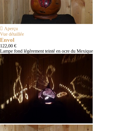

Aperçu
Vue détaillée
Envol
122,00 €
Lampe fond légèrement teinté en ocre du Mexique
Naturel