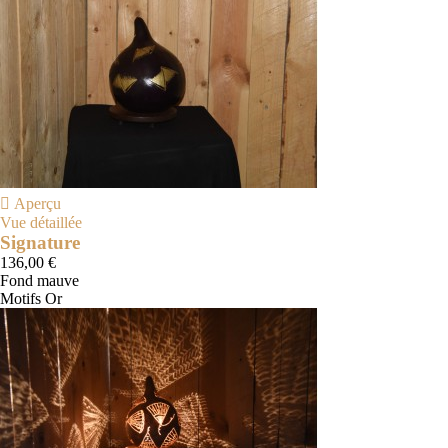

Aperçu
Vue détaillée
Signature
136,00 €
Fond mauve
Motifs Or
Aubergine