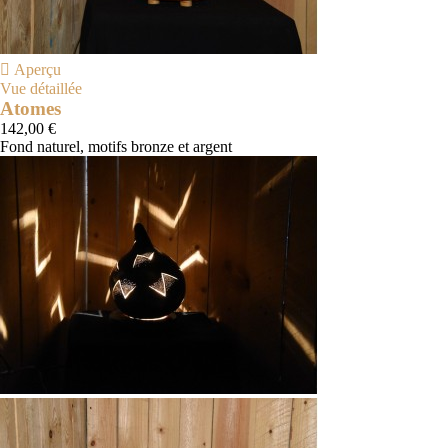

Aperçu
Vue détaillée
Atomes
142,00 €
Fond naturel, motifs bronze et argent
Naturel